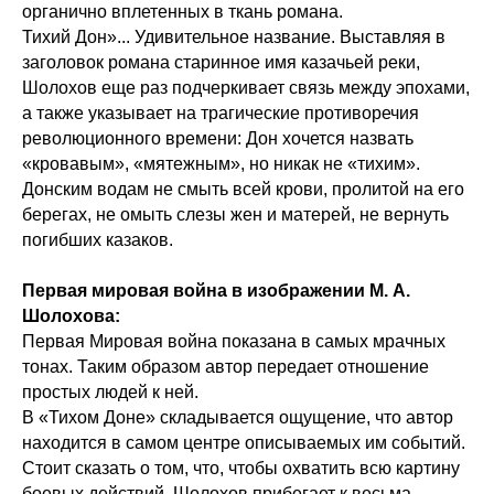
органично вплетенных в ткань романа.
Тихий Дон»... Удивительное название. Выставляя в
заголовок романа старинное имя казачьей реки,
Шолохов еще раз подчеркивает связь между эпохами,
а также указывает на трагические противоречия
революционного времени: Дон хочется назвать
«кровавым», «мятежным», но никак не «тихим».
Донским водам не смыть всей крови, пролитой на его
берегах, не омыть слезы жен и матерей, не вернуть
погибших казаков.
Первая мировая война в изображении М. А.
Шолохова:
Первая Мировая война показана в самых мрачных
тонах. Таким образом автор передает отношение
простых людей к ней.
В «Тихом Доне» складывается ощущение, что автор
находится в самом центре описываемых им событий.
Стоит сказать о том, что, чтобы охватить всю картину
боевых действий, Шолохов прибегает к весьма