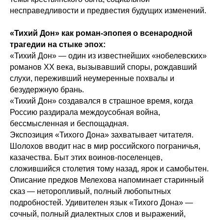
несправедливости и предвестия будущих изменений.
«Тихий Дон» как роман-эпопея о всенародной
трагедии на стыке эпох:
«Тихий Дон» — один из известнейших «нобелевских»
романов XX века, вызывавший споры, рождавший
слухи, переживший неумеренные похвалы и
безудержную брань.
«Тихий Дон» создавался в страшное время, когда
Россию раздирала междоусобная война,
бессмысленная и беспощадная.
Экспозиция «Тихого Дона» захватывает читателя.
Шолохов вводит нас в мир российского пограничья,
казачества. Быт этих воинов-поселенцев,
сложившийся столетия тому назад, ярок и самобытен.
Описание предков Мелехова напоминает старинный
сказ — неторопливый, полный любопытных
подробностей. Удивителен язык «Тихого Дона» —
сочный, полный диалектных слов и выражений,