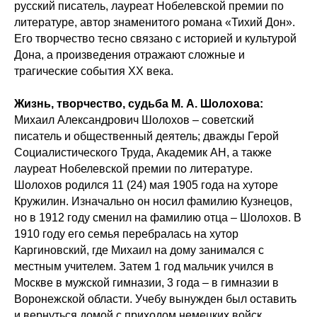
русский писатель, лауреат Нобелевской премии по
литературе, автор знаменитого романа «Тихий Дон».
Его творчество тесно связано с историей и культурой
Дона, а произведения отражают сложные и
трагические события XX века.
Жизнь, творчество, судьба М. А. Шолохова:
Михаил Александрович Шолохов – советский
писатель и общественный деятель; дважды Герой
Социалистического Труда, Академик АН, а также
лауреат Нобелевской премии по литературе.
Шолохов родился 11 (24) мая 1905 года на хуторе
Кружилин. Изначально он носил фамилию Кузнецов,
но в 1912 году сменил на фамилию отца – Шолохов. В
1910 году его семья перебралась на хутор
Каргиновский, где Михаил на дому занимался с
местным учителем. Затем 1 год мальчик учился в
Москве в мужской гимназии, 3 года – в гимназии в
Воронежской области. Учебу вынужден был оставить
и вернуться домой с приходом немецких войск.