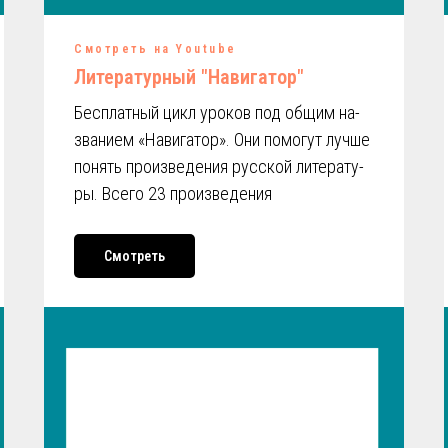
Смотреть на Youtube
Литературный "Навигатор"
Бесплатный цикл уро­ков под общим на­
зва­ни­ем «На­ви­га­тор». Они по­мо­гут лучше
по­нять про­из­ве­де­ния рус­ской ли­те­ра­ту­
ры. Всего 23 произведения
Смотреть